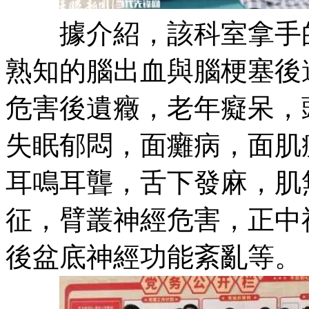
據介紹，該科室拿手的
熟知的腦出血與腦梗塞後
危害後遺癥，老年癡呆，
失眠郁悶，面癱病，面肌
耳鳴耳聾，舌下發麻，肌
征，臂叢神經危害，正中
後盆底神經功能紊亂等。