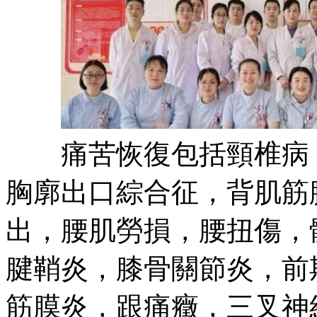
痛苦恢復包括頸椎病，
胸廓出口綜合征，背肌筋
出，腰肌勞損，腰扭傷，
腱鞘炎，膝骨關節炎，前
筋膜炎，跟痛癥，三叉神