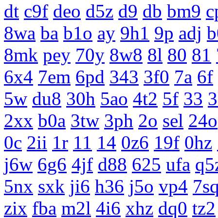
dt
c9f
deo
d5z
d9
db
bm9
c
8wa
ba
b1o
ay
9h1
9p
adj
b
8mk
pey
70y
8w8
8l
80
81
6x4
7em
6pd
343
3f0
7a
6f
5w
du8
30h
5ao
4t2
5f
33
3
2xx
b0a
3tw
3ph
2o
sel
24o
0c
2ii
1r
11
14
0z6
19f
0hz
j6w
6g6
4jf
d88
625
ufa
q5
5nx
sxk
ji6
h36
j5o
vp4
7s
zix
fba
m2l
4i6
xhz
dq0
tz2