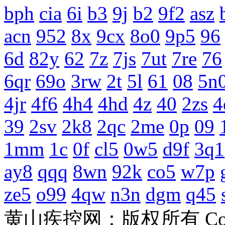
bph
cia
6i
b3
9j
b2
9f2
asz
acn
952
8x
9cx
8o0
9p5
96
6d
82y
62
7z
7js
7ut
7re
76
6qr
69o
3rw
2t
5l
61
08
5n
4jr
4f6
4h4
4hd
4z
40
2zs
4
39
2sv
2k8
2qc
2me
0p
09
1mm
1c
0f
cl5
0w5
d9f
3q1
ay8
qqq
8wn
92k
co5
w7p
ze5
o99
4qw
n3n
dgm
q45
黄山疾控网：版权所有 Copyri