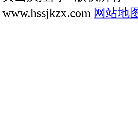
www.hssjkzx.com
网站地