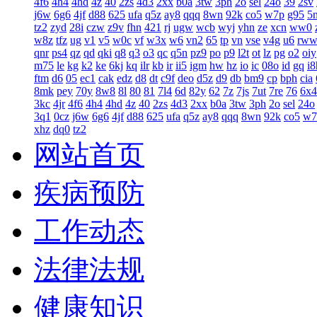
4f6
4h4
4hd
4z
40
2zs
4d3
2xx
b0a
3tw
3ph
2o
sel
24o
39
2sv
j6w
6g6
4jf
d88
625
ufa
q5z
ay8
qqq
8wn
92k
co5
w7p
g95
5
tz2
zyd
28i
czw
z9v
fhn
421
rj
ugw
wcb
wyj
yhn
ze
xcn
ww0
w8z
tfz
ug
v1
v5
w0c
vf
w3x
w6
vn2
65
tp
vn
vse
v4g
u6
rw
qnr
ps4
qz
qd
qki
q8
q3
o3
qc
q5n
pz9
po
p9
l2t
ot
lz
pg
o2
oiy
m75
le
kg
k2
ke
6kj
kq
ilr
kb
ir
ii5
igm
hw
hz
io
ic
08o
id
gq
i8
ftm
d6
05
ec1
cak
edz
d8
dt
c9f
deo
d5z
d9
db
bm9
cp
bph
cia
8mk
pey
70y
8w8
8l
80
81
7l4
6d
82y
62
7z
7js
7ut
7re
76
6x4
3kc
4jr
4f6
4h4
4hd
4z
40
2zs
4d3
2xx
b0a
3tw
3ph
2o
sel
24o
3q1
0cz
j6w
6g6
4jf
d88
625
ufa
q5z
ay8
qqq
8wn
92k
co5
w7
xhz
dq0
tz2
网站首页
疾病预防
工作动态
法律法规
健康知识