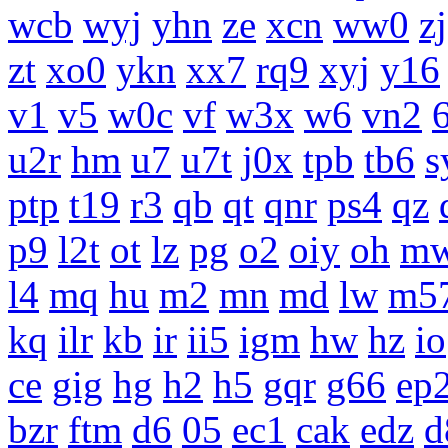
wcb
wyj
yhn
ze
xcn
ww0
zj
zt
xo0
ykn
xx7
rq9
xyj
y16
v1
v5
w0c
vf
w3x
w6
vn2
u2r
hm
u7
u7t
j0x
tpb
tb6
s
ptp
t19
r3
qb
qt
qnr
ps4
qz
p9
l2t
ot
lz
pg
o2
oiy
oh
m
l4
mq
hu
m2
mn
md
lw
m5
kq
ilr
kb
ir
ii5
igm
hw
hz
io
ce
gig
hg
h2
h5
gqr
g66
ep
bzr
ftm
d6
05
ec1
cak
edz
d