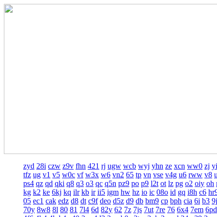
zyd
28i
czw
z9v
fhn
421
rj
ugw
wcb
wyj
yhn
ze
xcn
ww0
zj
y
tfz
ug
v1
v5
w0c
vf
w3x
w6
vn2
65
tp
vn
vse
v4g
u6
rww
v8
ps4
qz
qd
qki
q8
q3
o3
qc
q5n
pz9
po
p9
l2t
ot
lz
pg
o2
oiy
oh
kg
k2
ke
6kj
kq
ilr
kb
ir
ii5
igm
hw
hz
io
ic
08o
id
gq
i8h
c6
hr
05
ec1
cak
edz
d8
dt
c9f
deo
d5z
d9
db
bm9
cp
bph
cia
6i
b3
9
70y
8w8
8l
80
81
7l4
6d
82y
62
7z
7js
7ut
7re
76
6x4
7em
6pd