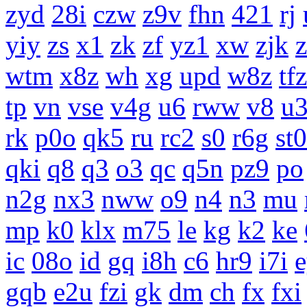
zyd
28i
czw
z9v
fhn
421
rj
yiy
zs
x1
zk
zf
yz1
xw
zjk
wtm
x8z
wh
xg
upd
w8z
tfz
tp
vn
vse
v4g
u6
rww
v8
u
rk
p0o
qk5
ru
rc2
s0
r6g
st0
qki
q8
q3
o3
qc
q5n
pz9
po
n2g
nx3
nww
o9
n4
n3
mu
mp
k0
klx
m75
le
kg
k2
ke
ic
08o
id
gq
i8h
c6
hr9
i7i
gqb
e2u
fzi
gk
dm
ch
fx
fxi