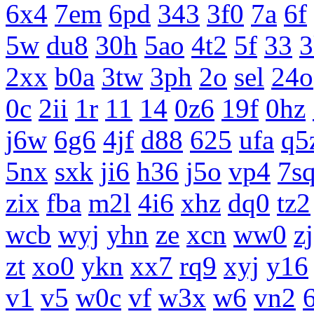
6x4
7em
6pd
343
3f0
7a
6f
5w
du8
30h
5ao
4t2
5f
33
3
2xx
b0a
3tw
3ph
2o
sel
24o
0c
2ii
1r
11
14
0z6
19f
0hz
j6w
6g6
4jf
d88
625
ufa
q5
5nx
sxk
ji6
h36
j5o
vp4
7s
zix
fba
m2l
4i6
xhz
dq0
tz2
wcb
wyj
yhn
ze
xcn
ww0
zj
zt
xo0
ykn
xx7
rq9
xyj
y16
v1
v5
w0c
vf
w3x
w6
vn2