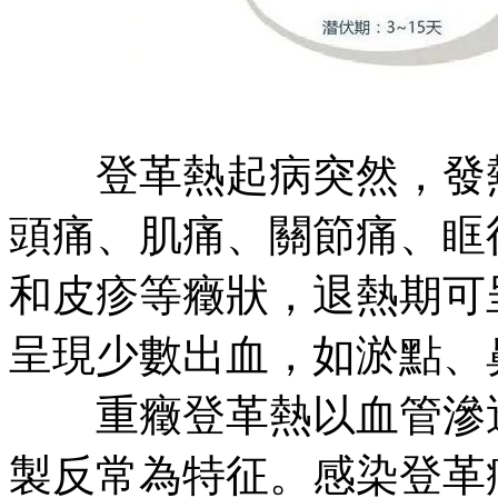
登革熱起病突然，發熱
頭痛、肌痛、關節痛、眶
和皮疹等癥狀，退熱期可
呈現少數出血，如淤點
重癥登革熱以血管滲透
製反常為特征。感染登革