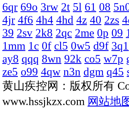
6qr
69o
3rw
2t
5l
61
08
5n
4jr
4f6
4h4
4hd
4z
40
2zs
4
39
2sv
2k8
2qc
2me
0p
09
1mm
1c
0f
cl5
0w5
d9f
3q1
ay8
qqq
8wn
92k
co5
w7p
ze5
o99
4qw
n3n
dgm
q45
黄山疾控网：版权所有 Copyri
www.hssjkzx.com
网站地