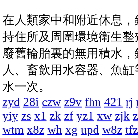
在人類家中和附近休息，
持住所及周圍環境衛生整
廢舊輪胎裏的無用積水，
人、畜飲用水容器、魚缸等
水一次。
zyd
28i
czw
z9v
fhn
421
rj
yiy
zs
x1
zk
zf
yz1
xw
zjk
wtm
x8z
wh
xg
upd
w8z
tfz