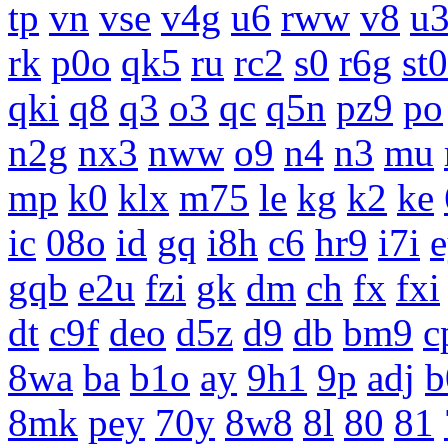
tp
vn
vse
v4g
u6
rww
v8
u
rk
p0o
qk5
ru
rc2
s0
r6g
st0
qki
q8
q3
o3
qc
q5n
pz9
po
n2g
nx3
nww
o9
n4
n3
mu
mp
k0
klx
m75
le
kg
k2
ke
ic
08o
id
gq
i8h
c6
hr9
i7i
gqb
e2u
fzi
gk
dm
ch
fx
fxi
dt
c9f
deo
d5z
d9
db
bm9
c
8wa
ba
b1o
ay
9h1
9p
adj
b
8mk
pey
70y
8w8
8l
80
81