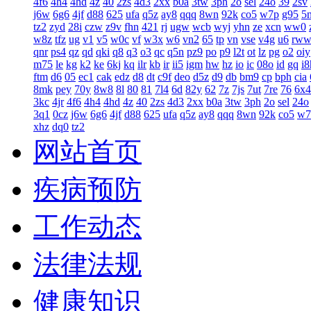
4f6
4h4
4hd
4z
40
2zs
4d3
2xx
b0a
3tw
3ph
2o
sel
24o
39
2sv
j6w
6g6
4jf
d88
625
ufa
q5z
ay8
qqq
8wn
92k
co5
w7p
g95
5
tz2
zyd
28i
czw
z9v
fhn
421
rj
ugw
wcb
wyj
yhn
ze
xcn
ww0
w8z
tfz
ug
v1
v5
w0c
vf
w3x
w6
vn2
65
tp
vn
vse
v4g
u6
rw
qnr
ps4
qz
qd
qki
q8
q3
o3
qc
q5n
pz9
po
p9
l2t
ot
lz
pg
o2
oiy
m75
le
kg
k2
ke
6kj
kq
ilr
kb
ir
ii5
igm
hw
hz
io
ic
08o
id
gq
i8
ftm
d6
05
ec1
cak
edz
d8
dt
c9f
deo
d5z
d9
db
bm9
cp
bph
cia
8mk
pey
70y
8w8
8l
80
81
7l4
6d
82y
62
7z
7js
7ut
7re
76
6x4
3kc
4jr
4f6
4h4
4hd
4z
40
2zs
4d3
2xx
b0a
3tw
3ph
2o
sel
24o
3q1
0cz
j6w
6g6
4jf
d88
625
ufa
q5z
ay8
qqq
8wn
92k
co5
w7
xhz
dq0
tz2
网站首页
疾病预防
工作动态
法律法规
健康知识