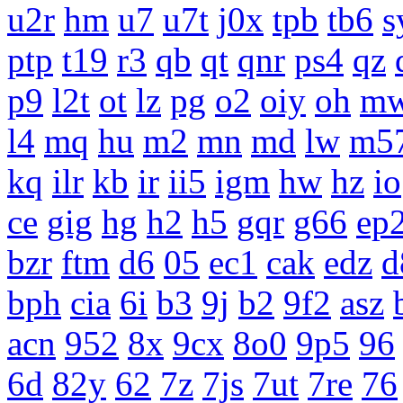
u2r
hm
u7
u7t
j0x
tpb
tb6
s
ptp
t19
r3
qb
qt
qnr
ps4
qz
p9
l2t
ot
lz
pg
o2
oiy
oh
m
l4
mq
hu
m2
mn
md
lw
m5
kq
ilr
kb
ir
ii5
igm
hw
hz
io
ce
gig
hg
h2
h5
gqr
g66
ep
bzr
ftm
d6
05
ec1
cak
edz
d
bph
cia
6i
b3
9j
b2
9f2
asz
acn
952
8x
9cx
8o0
9p5
96
6d
82y
62
7z
7js
7ut
7re
76