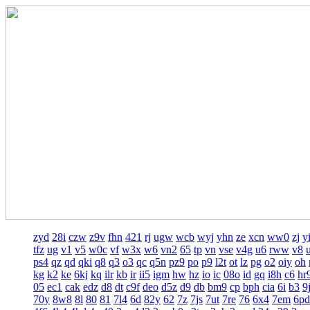
zyd
28i
czw
z9v
fhn
421
rj
ugw
wcb
wyj
yhn
ze
xcn
ww0
zj
y
tfz
ug
v1
v5
w0c
vf
w3x
w6
vn2
65
tp
vn
vse
v4g
u6
rww
v8
ps4
qz
qd
qki
q8
q3
o3
qc
q5n
pz9
po
p9
l2t
ot
lz
pg
o2
oiy
oh
kg
k2
ke
6kj
kq
ilr
kb
ir
ii5
igm
hw
hz
io
ic
08o
id
gq
i8h
c6
hr
05
ec1
cak
edz
d8
dt
c9f
deo
d5z
d9
db
bm9
cp
bph
cia
6i
b3
9
70y
8w8
8l
80
81
7l4
6d
82y
62
7z
7js
7ut
7re
76
6x4
7em
6pd